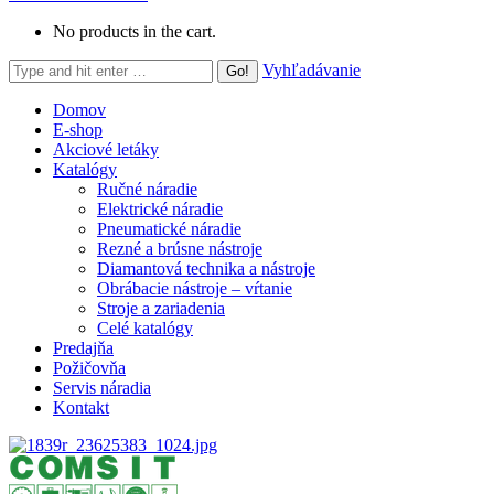
No products in the cart.
Search:
Vyhľadávanie
Domov
E-shop
Akciové letáky
Katalógy
Ručné náradie
Elektrické náradie
Pneumatické náradie
Rezné a brúsne nástroje
Diamantová technika a nástroje
Obrábacie nástroje – vŕtanie
Stroje a zariadenia
Celé katalógy
Predajňa
Požičovňa
Servis náradia
Kontakt