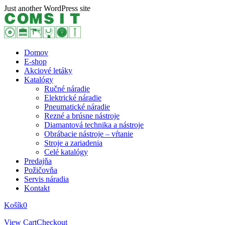
Skip
Just another WordPress site
to
content
Domov
E-shop
Akciové letáky
Katalógy
Ručné náradie
Elektrické náradie
Pneumatické náradie
Rezné a brúsne nástroje
Diamantová technika a nástroje
Obrábacie nástroje – vŕtanie
Stroje a zariadenia
Celé katalógy
Predajňa
Požičovňa
Servis náradia
Kontakt
Košík
0
View Cart
Checkout