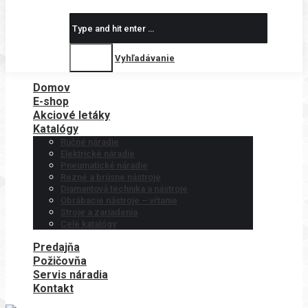
Search:
Vyhľadávanie
Domov
E-shop
Akciové letáky
Katalógy
Ručné náradie
Elektrické náradie
Pneumatické náradie
Rezné a brúsne nástroje
Diamantová technika a nástroje
Obrábacie nástroje – vŕtanie
Stroje a zariadenia
Celé katalógy
Predajňa
Požičovňa
Servis náradia
Kontakt