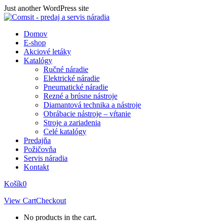
Skip
Just another WordPress site
to
content
Domov
E-shop
Akciové letáky
Katalógy
Ručné náradie
Elektrické náradie
Pneumatické náradie
Rezné a brúsne nástroje
Diamantová technika a nástroje
Obrábacie nástroje – vŕtanie
Stroje a zariadenia
Celé katalógy
Predajňa
Požičovňa
Servis náradia
Kontakt
Košík
0
View Cart
Checkout
No products in the cart.