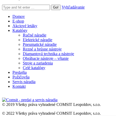
Search:
Vyhľadávanie
Domov
E-shop
Akciové letáky
Katalógy
Ručné náradie
Elektrické náradie
Pneumatické náradie
Rezné a brúsne nástroje
Diamantová technika a nástroje
Obrábacie nástroje – vŕtanie
Stroje a zariadenia
Celé katalógy
Predajňa
Požičovňa
Servis náradia
Kontakt
© 2019 Všetky práva vyhradené COMSIT Leopoldov, s.r.o.
© 2022 Všetky práva vyhradené COMSIT Leopoldov, s.r.o.