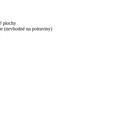
é plochy
tie (nevhodné na potraviny)
k