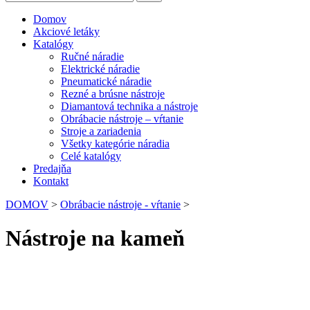
Domov
Akciové letáky
Katalógy
Ručné náradie
Elektrické náradie
Pneumatické náradie
Rezné a brúsne nástroje
Diamantová technika a nástroje
Obrábacie nástroje – vŕtanie
Stroje a zariadenia
Všetky kategórie náradia
Celé katalógy
Predajňa
Kontakt
DOMOV
>
Obrábacie nástroje - vŕtanie
>
Nástroje na kameň