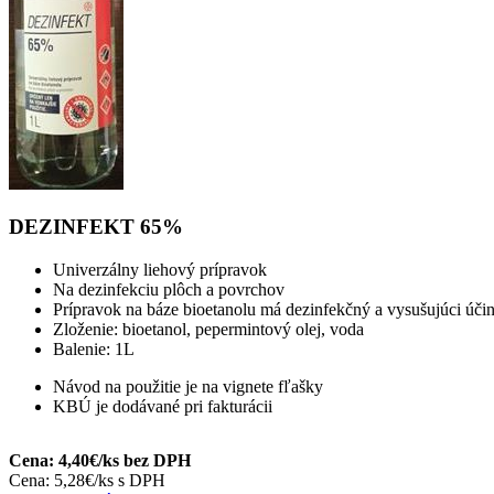
DEZINFEKT 65%
Univerzálny liehový prípravok
Na dezinfekciu plôch a povrchov
Prípravok na báze bioetanolu má dezinfekčný a vysušujúci úči
Zloženie: bioetanol, pepermintový olej, voda
Balenie: 1L
Návod na použitie je na vignete fľašky
KBÚ je dodávané pri fakturácii
Cena: 4,40€/ks bez DPH
Cena: 5,28€/ks s DPH