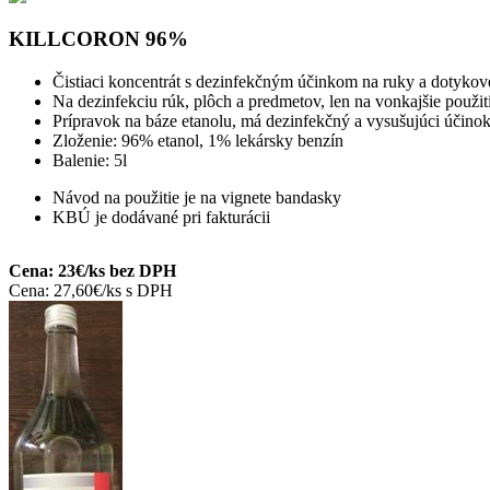
KILLCORON 96%
Čistiaci koncentrát s dezinfekčným účinkom na ruky a dotykov
Na dezinfekciu rúk, plôch a predmetov, len na vonkajšie použi
Prípravok na báze etanolu, má dezinfekčný a vysušujúci účino
Zloženie: 96% etanol, 1% lekársky benzín
Balenie: 5l
Návod na použitie je na vignete bandasky
KBÚ je dodávané pri fakturácii
Cena: 23€/ks bez DPH
Cena: 27,60€/ks s DPH