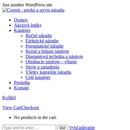
Skip
Just another WordPress site
to
content
Domov
Akciové letáky
Katalógy
Ručné náradie
Elektrické náradie
Pneumatické náradie
Rezné a brúsne nástroje
Diamantová technika a nástroje
Obrábacie nástroje – vŕtanie
Stroje a zariadenia
Všetky kategórie náradia
Celé katalógy
Predajňa
Kontakt
Košík
0
View Cart
Checkout
No products in the cart.
Search:
Vyhľadávanie