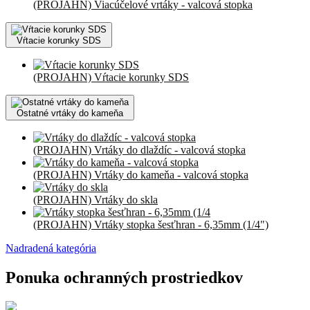
(PROJAHN) Viacúčelové vrtáky - valcová stopka
Vŕtacie korunky SDS
(PROJAHN) Vŕtacie korunky SDS
Ostatné vrtáky do kameňa
(PROJAHN) Vrtáky do dlaždíc - valcová stopka
(PROJAHN) Vrtáky do kameňa - valcová stopka
(PROJAHN) Vrtáky do skla
(PROJAHN) Vrtáky stopka šesťhran - 6,35mm (1/4")
Nadradená kategória
Ponuka ochranných prostriedkov