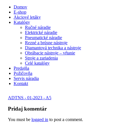
Skip
Domov
to
E-shop
content
Akciové letáky
Katalógy
Ručné náradie
Elektrické náradie
Pneumatické náradie
Rezné a brúsne nástroje
Diamantová technika a nástroje
Obrábacie nástroje – vŕtanie
Stroje a zariadenia
Celé katalógy
Predajňa
Požičovňa
Servis náradia
Kontakt
ADTNS - 01-2023 - A5
Pridaj komentár
You must be
logged in
to post a comment.