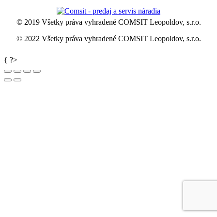
© 2019 Všetky práva vyhradené COMSIT Leopoldov, s.r.o.
© 2022 Všetky práva vyhradené COMSIT Leopoldov, s.r.o.
Go
{ ?>
to
Top