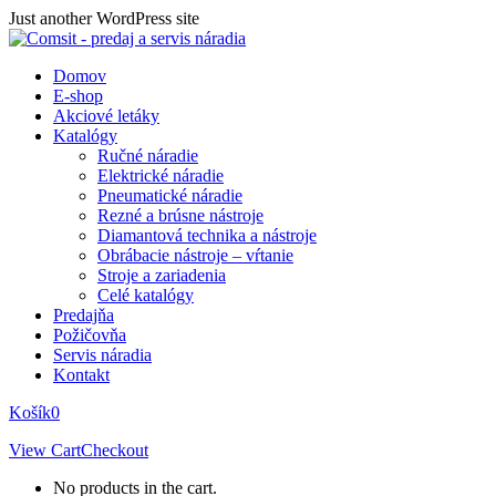
Skip
Just another WordPress site
to
content
Domov
E-shop
Akciové letáky
Katalógy
Ručné náradie
Elektrické náradie
Pneumatické náradie
Rezné a brúsne nástroje
Diamantová technika a nástroje
Obrábacie nástroje – vŕtanie
Stroje a zariadenia
Celé katalógy
Predajňa
Požičovňa
Servis náradia
Kontakt
Košík
0
View Cart
Checkout
No products in the cart.