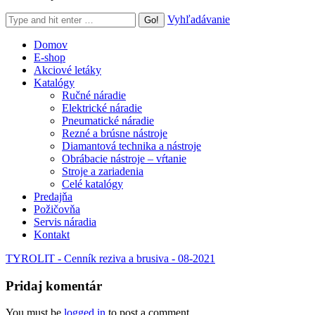
Search:
Vyhľadávanie
Domov
E-shop
Akciové letáky
Katalógy
Ručné náradie
Elektrické náradie
Pneumatické náradie
Rezné a brúsne nástroje
Diamantová technika a nástroje
Obrábacie nástroje – vŕtanie
Stroje a zariadenia
Celé katalógy
Predajňa
Požičovňa
Servis náradia
Kontakt
TYROLIT - Cenník reziva a brusiva - 08-2021
Pridaj komentár
You must be
logged in
to post a comment.