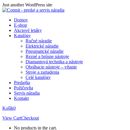
Skip
Just another WordPress site
to
content
Domov
E-shop
Akciové letáky
Katalógy
Ručné náradie
Elektrické náradie
Pneumatické náradie
Rezné a brúsne nástroje
Diamantová technika a nástroje
Obrábacie nástroje – vŕtanie
Stroje a zariadenia
Celé katalógy
Predajňa
Požičovňa
Servis náradia
Kontakt
Košík
0
View Cart
Checkout
No products in the cart.