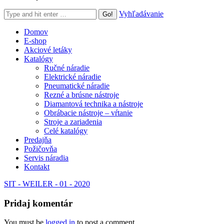
Search:
Vyhľadávanie
Domov
E-shop
Akciové letáky
Katalógy
Ručné náradie
Elektrické náradie
Pneumatické náradie
Rezné a brúsne nástroje
Diamantová technika a nástroje
Obrábacie nástroje – vŕtanie
Stroje a zariadenia
Celé katalógy
Predajňa
Požičovňa
Servis náradia
Kontakt
SIT - WEILER - 01 - 2020
Pridaj komentár
You must be
logged in
to post a comment.