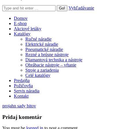
Search:
Vyhľadávanie
Domov
E-shop
Akciové letáky
Katalógy
Ručné náradie
Elektrické náradie
Pneumatické náradie
Rezné a brúsne nástroje
Diamantová technika a nástroje
Obrábacie nástroje – vŕtanie
Stroje a zariadenia
Celé katalógy
Predajňa
Požičovňa
Servis náradia
Kontakt
projahn sady bitov
Pridaj komentár
You must be
logged in
to post a comment.