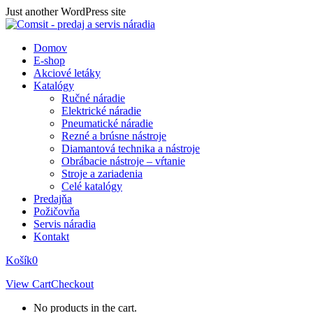
Skip
Just another WordPress site
to
content
Domov
E-shop
Akciové letáky
Katalógy
Ručné náradie
Elektrické náradie
Pneumatické náradie
Rezné a brúsne nástroje
Diamantová technika a nástroje
Obrábacie nástroje – vŕtanie
Stroje a zariadenia
Celé katalógy
Predajňa
Požičovňa
Servis náradia
Kontakt
Košík
0
View Cart
Checkout
No products in the cart.