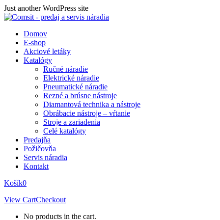
Skip
Just another WordPress site
to
content
Domov
E-shop
Akciové letáky
Katalógy
Ručné náradie
Elektrické náradie
Pneumatické náradie
Rezné a brúsne nástroje
Diamantová technika a nástroje
Obrábacie nástroje – vŕtanie
Stroje a zariadenia
Celé katalógy
Predajňa
Požičovňa
Servis náradia
Kontakt
Košík
0
View Cart
Checkout
No products in the cart.