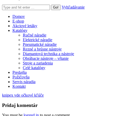
Search:
Vyhľadávanie
Domov
E-shop
Akciové letáky
Katalógy
Ručné náradie
Elektrické náradie
Pneumatické náradie
Rezné a brúsne nástroje
Diamantová technika a nástroje
Obrábacie nástroje – vŕtanie
Stroje a zariadenia
Celé katalógy
Predajňa
Požičovňa
Servis náradia
Kontakt
knipex vde očkové kľúče
Pridaj komentár
You must be
logged in
to post a comment.