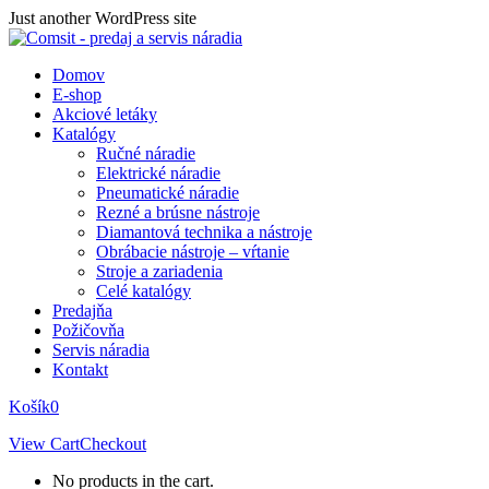
Skip
Just another WordPress site
to
content
Domov
E-shop
Akciové letáky
Katalógy
Ručné náradie
Elektrické náradie
Pneumatické náradie
Rezné a brúsne nástroje
Diamantová technika a nástroje
Obrábacie nástroje – vŕtanie
Stroje a zariadenia
Celé katalógy
Predajňa
Požičovňa
Servis náradia
Kontakt
Košík
0
View Cart
Checkout
No products in the cart.