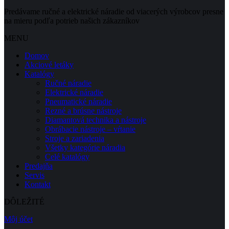
Predávame ručné a elektrické náradie od viacerých výrobcov presne
na mieru podľa potrieb našich zákazníkov
MENU
Domov
Akciové letáky
Katalógy
Ručné náradie
Elektrické náradie
Pneumatické náradie
Rezné a brúsne nástroje
Diamantová technika a nástroje
Obrábacie nástroje – vŕtanie
Stroje a zariadenia
Všetky kategórie náradia
Celé katalógy
Predajňa
Servis
Kontakt
DÔLEŽITÉ
Môj účet