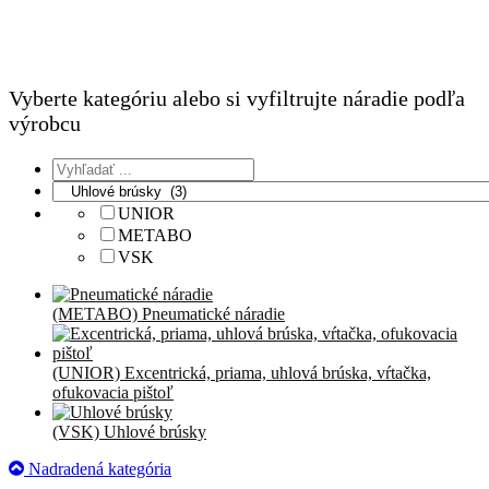
Vyberte kategóriu alebo si vyfiltrujte náradie podľa
výrobcu
UNIOR
METABO
VSK
(METABO) Pneumatické náradie
(UNIOR) Excentrická, priama, uhlová brúska, vŕtačka,
ofukovacia pištoľ
(VSK) Uhlové brúsky
Nadradená kategória