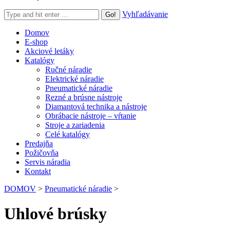
Search:
Vyhľadávanie
Domov
E-shop
Akciové letáky
Katalógy
Ručné náradie
Elektrické náradie
Pneumatické náradie
Rezné a brúsne nástroje
Diamantová technika a nástroje
Obrábacie nástroje – vŕtanie
Stroje a zariadenia
Celé katalógy
Predajňa
Požičovňa
Servis náradia
Kontakt
DOMOV
>
Pneumatické náradie
>
Uhlové brúsky