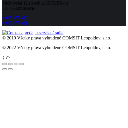
Púchovská 12 (Areál AGRIMEX-u)
831 06 Bratislava
0905 477 880
0905 477 881
© 2019 Všetky práva vyhradené COMSIT Leopoldov, s.r.o.
© 2022 Všetky práva vyhradené COMSIT Leopoldov, s.r.o.
Go
{ ?>
to
Top