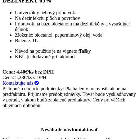
DEZINFEKT 65%
Univerzálny liehový prípravok
Na dezinfekciu plôch a povrchov
Prípravok na báze bioetanolu má dezinfekčný a vysušujúci
účinok
Zloženie: bioetanol, pepermintový olej, voda
Balenie: 1L
Návod na použitie je na vignete fľašky
KBÚ je dodávané pri fakturácii
Cena: 4,40€/ks bez DPH
Cena: 5,28€/ks s DPH
Kontaktujte nás
Platobné a dodacie podmienky: Platba len v hotovosti, alebo na
predfaktúru. Príjimame predobjednávky. Tovar bude vyskladňovaný
v poradí, v akom budú zaplatené predfaktúry. Ceny pri väčších
objemoch dohodou.
Neváhajte nás kontaktovať