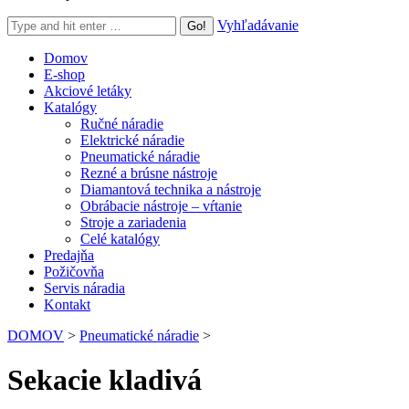
Search:
Vyhľadávanie
Domov
E-shop
Akciové letáky
Katalógy
Ručné náradie
Elektrické náradie
Pneumatické náradie
Rezné a brúsne nástroje
Diamantová technika a nástroje
Obrábacie nástroje – vŕtanie
Stroje a zariadenia
Celé katalógy
Predajňa
Požičovňa
Servis náradia
Kontakt
DOMOV
>
Pneumatické náradie
>
Sekacie kladivá