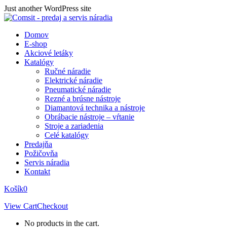
Skip
Just another WordPress site
to
content
Domov
E-shop
Akciové letáky
Katalógy
Ručné náradie
Elektrické náradie
Pneumatické náradie
Rezné a brúsne nástroje
Diamantová technika a nástroje
Obrábacie nástroje – vŕtanie
Stroje a zariadenia
Celé katalógy
Predajňa
Požičovňa
Servis náradia
Kontakt
Košík
0
View Cart
Checkout
No products in the cart.