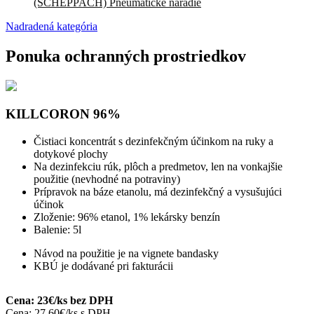
(SCHEPPACH) Pneumatické náradie
Nadradená kategória
Ponuka ochranných prostriedkov
KILLCORON 96%
Čistiaci koncentrát s dezinfekčným účinkom na ruky a
dotykové plochy
Na dezinfekciu rúk, plôch a predmetov, len na vonkajšie
použitie (nevhodné na potraviny)
Prípravok na báze etanolu, má dezinfekčný a vysušujúci
účinok
Zloženie: 96% etanol, 1% lekársky benzín
Balenie: 5l
Návod na použitie je na vignete bandasky
KBÚ je dodávané pri fakturácii
Cena: 23€/ks bez DPH
Cena: 27,60€/ks s DPH