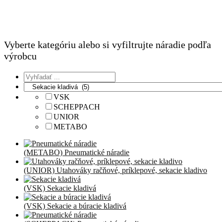
Vyberte kategóriu alebo si vyfiltrujte náradie podľa
výrobcu
VSK
SCHEPPACH
UNIOR
METABO
(METABO) Pneumatické náradie
(UNIOR) Utahováky račňové, príklepové, sekacie kladivo
(VSK) Sekacie kladivá
(VSK) Sekacie a búracie kladivá