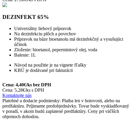
DEZINFEKT 65%
Univerzálny liehový prípravok
Na dezinfekciu plôch a povrchov
Prípravok na báze bioetanolu má dezinfekčný a vysušujúci
účinok
Zloženie: bioetanol, pepermintový olej, voda
Balenie: 1L
Návod na použitie je na vignete fľašky
KBÚ je dodávané pri fakturácii
Cena: 4,40€/ks bez DPH
Cena: 5,28€/ks s DPH
Kontaktujte nás
Platobné a dodacie podmienky: Platba len v hotovosti, alebo na
predfaktúru. Príjimame predobjednávky. Tovar bude vyskladňovaný
v poradí, v akom budú zaplatené predfaktúry. Ceny pri väčších
objemoch dohodou.