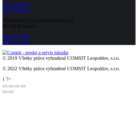
033/732 0679
0948 488 908
Púchovská 12 (Areál AGRIMEX-u)
831 06 Bratislava
0905 477 880
0905 477 881
© 2019 Všetky práva vyhradené COMSIT Leopoldov, s.r.o.
© 2022 Všetky práva vyhradené COMSIT Leopoldov, s.r.o.
Go
{ ?>
to
Top