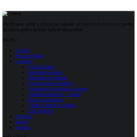
Predávame ručné a elektrické náradie od viacerých výrobcov presne
na mieru podľa potrieb našich zákazníkov
MENU
Domov
Akciové letáky
Katalógy
Ručné náradie
Elektrické náradie
Pneumatické náradie
Rezné a brúsne nástroje
Diamantová technika a nástroje
Obrábacie nástroje – vŕtanie
Stroje a zariadenia
Všetky kategórie náradia
Celé katalógy
Predajňa
Servis
Kontakt