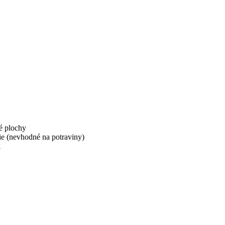
é plochy
tie (nevhodné na potraviny)
k