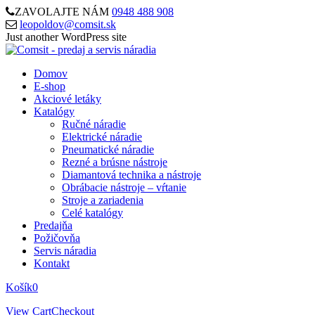
ZAVOLAJTE NÁM
0948 488 908
leopoldov@comsit.sk
Skip
Just another WordPress site
to
content
Domov
E-shop
Akciové letáky
Katalógy
Ručné náradie
Elektrické náradie
Pneumatické náradie
Rezné a brúsne nástroje
Diamantová technika a nástroje
Obrábacie nástroje – vŕtanie
Stroje a zariadenia
Celé katalógy
Predajňa
Požičovňa
Servis náradia
Kontakt
Košík
0
View Cart
Checkout