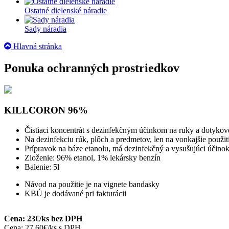
Ostatné dielenské náradie
Sady náradia
Hlavná stránka
Ponuka ochranných prostriedkov
KILLCORON 96%
Čistiaci koncentrát s dezinfekčným účinkom na ruky a dotykov
Na dezinfekciu rúk, plôch a predmetov, len na vonkajšie použi
Prípravok na báze etanolu, má dezinfekčný a vysušujúci účino
Zloženie: 96% etanol, 1% lekársky benzín
Balenie: 5l
Návod na použitie je na vignete bandasky
KBÚ je dodávané pri fakturácii
Cena: 23€/ks bez DPH
Cena: 27,60€/ks s DPH