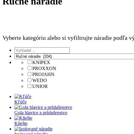
Ručné náradie
Vyberte kategóriu alebo si vyfiltrujte náradie podľa 
KNIPEX
PROXXON
PROJAHN
WEDO
UNIOR
Kľúče
Gola hlavice a príslušenstvo
Kliešte