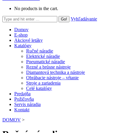
No products in the cart.
Search:
Vyhľadávanie
Domov
E-shop
Akciové letáky
Katalógy
Ručné náradie
Elektrické náradie
Pneumatické náradie
Rezné a brúsne nástroje
Diamantová technika a nástroje
Obrábacie nástroje – vŕtanie
Stroje a zariadenia
Celé katalógy
Predajňa
Požičovňa
Servis náradia
Kontakt
DOMOV
>