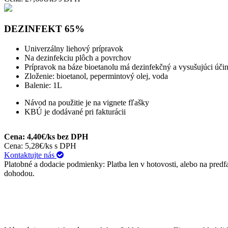
DEZINFEKT 65%
Univerzálny liehový prípravok
Na dezinfekciu plôch a povrchov
Prípravok na báze bioetanolu má dezinfekčný a vysušujúci úči
Zloženie: bioetanol, pepermintový olej, voda
Balenie: 1L
Návod na použitie je na vignete fľašky
KBÚ je dodávané pri fakturácii
Cena: 4,40€/ks bez DPH
Cena: 5,28€/ks s DPH
Kontaktujte nás
Platobné a dodacie podmienky: Platba len v hotovosti, alebo na pre
dohodou.