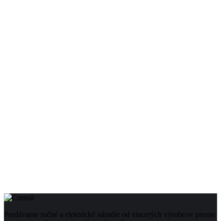
Predávame ručné a elektrické náradie od viacerých výrobcov presne