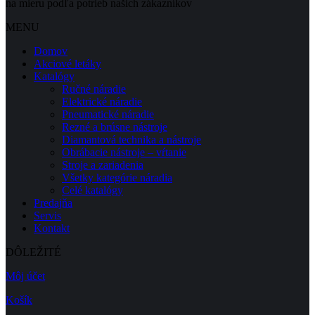
na mieru podľa potrieb našich zákazníkov
MENU
Domov
Akciové letáky
Katalógy
Ručné náradie
Elektrické náradie
Pneumatické náradie
Rezné a brúsne nástroje
Diamantová technika a nástroje
Obrábacie nástroje – vŕtanie
Stroje a zariadenia
Všetky kategórie náradia
Celé katalógy
Predajňa
Servis
Kontakt
DÔLEŽITÉ
Môj účet
Košík