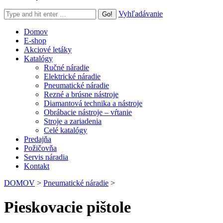
Search:
Vyhľadávanie
Domov
E-shop
Akciové letáky
Katalógy
Ručné náradie
Elektrické náradie
Pneumatické náradie
Rezné a brúsne nástroje
Diamantová technika a nástroje
Obrábacie nástroje – vŕtanie
Stroje a zariadenia
Celé katalógy
Predajňa
Požičovňa
Servis náradia
Kontakt
DOMOV
>
Pneumatické náradie
>
Pieskovacie pištole