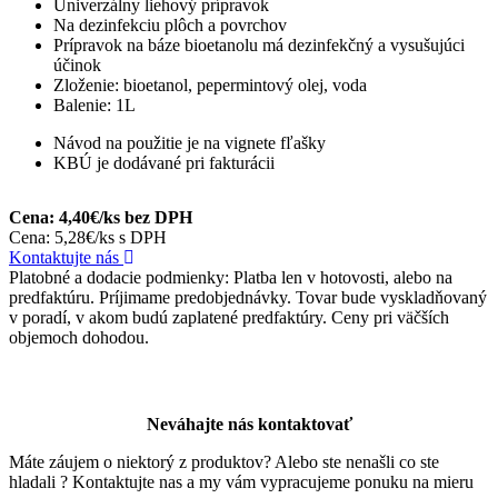
Univerzálny liehový prípravok
Na dezinfekciu plôch a povrchov
Prípravok na báze bioetanolu má dezinfekčný a vysušujúci
účinok
Zloženie: bioetanol, pepermintový olej, voda
Balenie: 1L
Návod na použitie je na vignete fľašky
KBÚ je dodávané pri fakturácii
Cena: 4,40€/ks bez DPH
Cena: 5,28€/ks s DPH
Kontaktujte nás
Platobné a dodacie podmienky: Platba len v hotovosti, alebo na
predfaktúru. Príjimame predobjednávky. Tovar bude vyskladňovaný
v poradí, v akom budú zaplatené predfaktúry. Ceny pri väčších
objemoch dohodou.
Neváhajte nás kontaktovať
Máte záujem o niektorý z produktov? Alebo ste nenašli co ste
hladali ? Kontaktujte nas a my vám vypracujeme ponuku na mieru