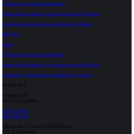
Všeobecné obchodné podmienky
Informačná povinnosť pri ochrane osobných údajov
Formulár na reklamáciu a odstúpenie od zmluvy
Môj účet
Košík
Všeobecné obchodné podmienky
Informačná povinnosť pri ochrane osobných údajov
Formulár na reklamáciu a odstúpenie od zmluvy
KONTAKT
Holubyho 35
920 41 Leopoldov
033/732 0679
0948 488 908
Púchovská 12 (Areál AGRIMEX-u)
831 06 Bratislava