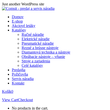
Skip
Just another WordPress site
to
content
Domov
E-shop
Akciové letáky
Katalógy
Ručné náradie
Elektrické náradie
Pneumatické náradie
Rezné a brúsne nástroje
Diamantová technika a nástroje
Obrábacie nástroje – vŕtanie
Stroje a zariadenia
Celé katalógy
Predajňa
Požičovňa
Servis náradia
Kontakt
Košík
0
View Cart
Checkout
No products in the cart.