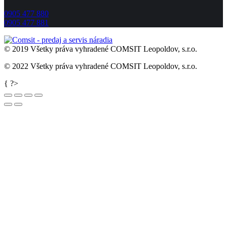
0905 477 880
0905 477 881
© 2019 Všetky práva vyhradené COMSIT Leopoldov, s.r.o.
© 2022 Všetky práva vyhradené COMSIT Leopoldov, s.r.o.
Go
{ ?>
to
Top