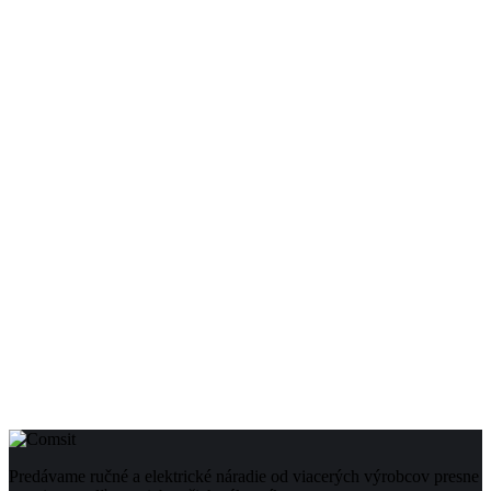
Predávame ručné a elektrické náradie od viacerých výrobcov presne