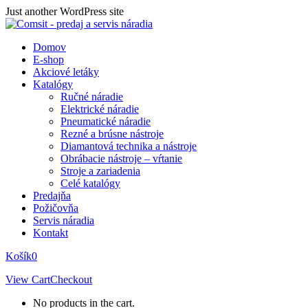
Skip
Just another WordPress site
to
content
Domov
E-shop
Akciové letáky
Katalógy
Ručné náradie
Elektrické náradie
Pneumatické náradie
Rezné a brúsne nástroje
Diamantová technika a nástroje
Obrábacie nástroje – vŕtanie
Stroje a zariadenia
Celé katalógy
Predajňa
Požičovňa
Servis náradia
Kontakt
Košík
0
View Cart
Checkout
No products in the cart.