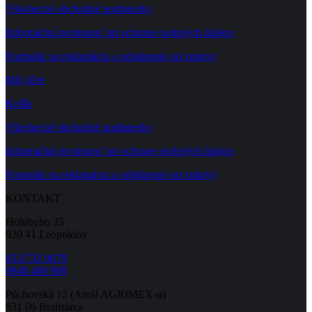
Všeobecné obchodné podmienky
Informačná povinnosť pri ochrane osobných údajov
Formulár na reklamáciu a odstúpenie od zmluvy
Môj účet
Košík
Všeobecné obchodné podmienky
Informačná povinnosť pri ochrane osobných údajov
Formulár na reklamáciu a odstúpenie od zmluvy
KONTAKT
Holubyho 35
920 41 Leopoldov
033/732 0679
0948 488 908
Púchovská 12 (Areál AGRIMEX-u)
831 06 Bratislava