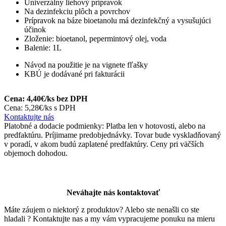
Univerzálny liehový prípravok
Na dezinfekciu plôch a povrchov
Prípravok na báze bioetanolu má dezinfekčný a vysušujúci
účinok
Zloženie: bioetanol, pepermintový olej, voda
Balenie: 1L
Návod na použitie je na vignete fľašky
KBÚ je dodávané pri fakturácii
Cena: 4,40€/ks bez DPH
Cena: 5,28€/ks s DPH
Kontaktujte nás
Platobné a dodacie podmienky: Platba len v hotovosti, alebo na
predfaktúru. Príjimame predobjednávky. Tovar bude vyskladňovaný
v poradí, v akom budú zaplatené predfaktúry. Ceny pri väčších
objemoch dohodou.
Neváhajte nás kontaktovať
Máte záujem o niektorý z produktov? Alebo ste nenašli co ste
hladali ? Kontaktujte nas a my vám vypracujeme ponuku na mieru