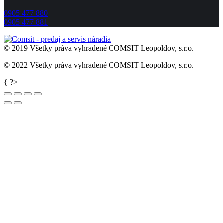
0905 477 880
0905 477 881
© 2019 Všetky práva vyhradené COMSIT Leopoldov, s.r.o.
© 2022 Všetky práva vyhradené COMSIT Leopoldov, s.r.o.
Go
{ ?>
to
Top