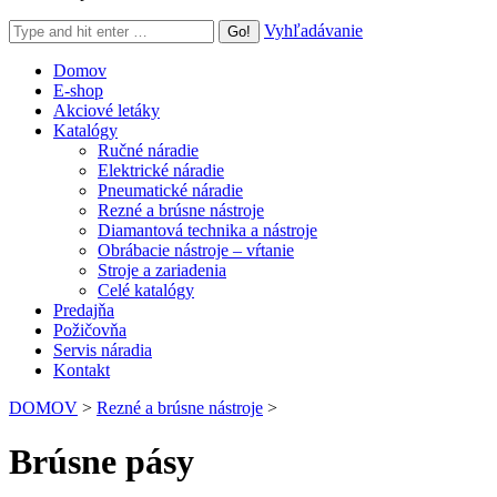
Search:
Vyhľadávanie
Domov
E-shop
Akciové letáky
Katalógy
Ručné náradie
Elektrické náradie
Pneumatické náradie
Rezné a brúsne nástroje
Diamantová technika a nástroje
Obrábacie nástroje – vŕtanie
Stroje a zariadenia
Celé katalógy
Predajňa
Požičovňa
Servis náradia
Kontakt
DOMOV
>
Rezné a brúsne nástroje
>
Brúsne pásy