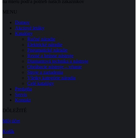
na mieru podľa potrieb našich zákazníkov
MENU
Domov
Akciové letáky
Katalógy
Ručné náradie
Elektrické náradie
Pneumatické náradie
Rezné a brúsne nástroje
Diamantová technika a nástroje
Obrábacie nástroje – vŕtanie
Stroje a zariadenia
Všetky kategórie náradia
Celé katalógy
Predajňa
Servis
Kontakt
DÔLEŽITÉ
Môj účet
Košík