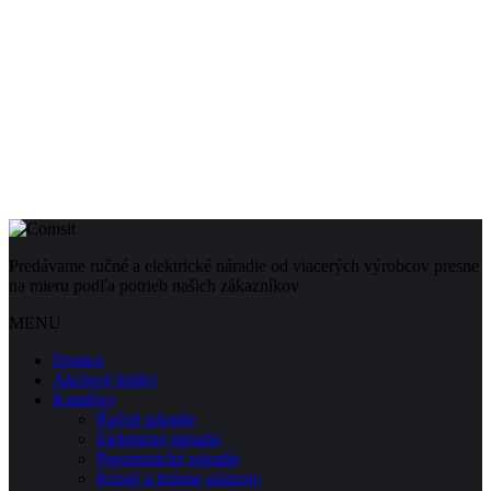
Predávame ručné a elektrické náradie od viacerých výrobcov presne
na mieru podľa potrieb našich zákazníkov
MENU
Domov
Akciové letáky
Katalógy
Ručné náradie
Elektrické náradie
Pneumatické náradie
Rezné a brúsne nástroje