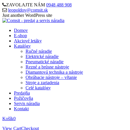
ZAVOLAJTE NÁM
0948 488 908
leopoldov@comsit.sk
Skip
Just another WordPress site
to
content
Domov
E-shop
Akciové letáky
Katalógy
Ručné náradie
Elektrické náradie
Pneumatické náradie
Rezné a brúsne nástroje
Diamantová technika a nástroje
Obrábacie nástroje – vŕtanie
Stroje a zariadenia
Celé katalógy
Predajňa
Požičovňa
Servis náradia
Kontakt
Košík
0
View Cart
Checkout