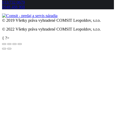
033/732 0679
0948 488 908
© 2019 Všetky práva vyhradené COMSIT Leopoldov, s.r.o.
© 2022 Všetky práva vyhradené COMSIT Leopoldov, s.r.o.
Go
{ ?>
to
Top