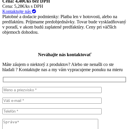
Cena: 4,40€/ks bez DPH
Cena: 5,28€/ks s DPH
Kontaktujte nás
Platobné a dodacie podmienky: Platba len v hotovosti, alebo na
predfaktúru. Príjimame predobjednávky. Tovar bude vyskladňovaný
v poradí, v akom budú zaplatené predfaktúry. Ceny pri väčších
objemoch dohodou.
Neváhajte nás kontaktovať
Máte záujem o niektorý z produktov? Alebo ste nenašli co ste
hladali ? Kontaktujte nas a my vám vypracujeme ponuku na mieru