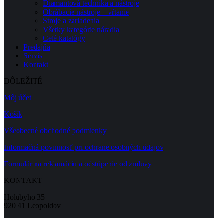
Diamantová technika a nástroje
Obrábacie nástroje – vŕtanie
Stroje a zariadenia
Všetky kategórie náradia
Celé katalógy
Predajňa
Servis
Kontakt
DÔLEŽITÉ
Môj účet
Košík
Všeobecné obchodné podmienky
Informačná povinnosť pri ochrane osobných údajov
Formulár na reklamáciu a odstúpenie od zmluvy
KONTAKT
Holubyho 35
920 41 Leopoldov