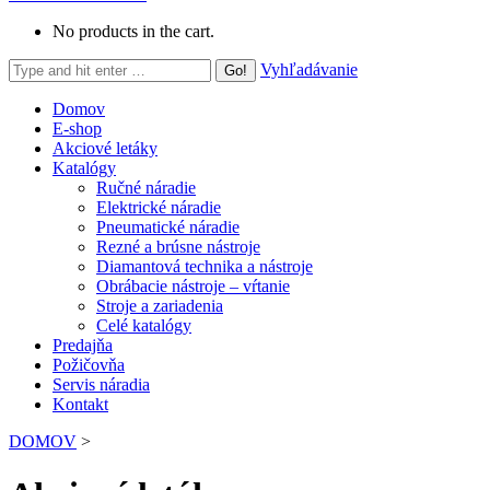
No products in the cart.
Search:
Vyhľadávanie
Domov
E-shop
Akciové letáky
Katalógy
Ručné náradie
Elektrické náradie
Pneumatické náradie
Rezné a brúsne nástroje
Diamantová technika a nástroje
Obrábacie nástroje – vŕtanie
Stroje a zariadenia
Celé katalógy
Predajňa
Požičovňa
Servis náradia
Kontakt
DOMOV
>