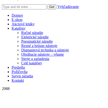
Search:
Vyhľadávanie
Domov
E-shop
Akciové letáky
Katalógy
Ručné náradie
Elektrické náradie
Pneumatické náradie
Rezné a brúsne nástroje
Diamantová technika a nástroje
Obrábacie nástroje – vŕtanie
Stroje a zariadenia
Celé katalógy
Predajňa
Požičovňa
Servis náradia
Kontakt
2088