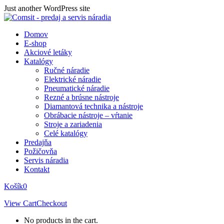
Skip
Just another WordPress site
to
content
Domov
E-shop
Akciové letáky
Katalógy
Ručné náradie
Elektrické náradie
Pneumatické náradie
Rezné a brúsne nástroje
Diamantová technika a nástroje
Obrábacie nástroje – vŕtanie
Stroje a zariadenia
Celé katalógy
Predajňa
Požičovňa
Servis náradia
Kontakt
Košík
0
View Cart
Checkout
No products in the cart.