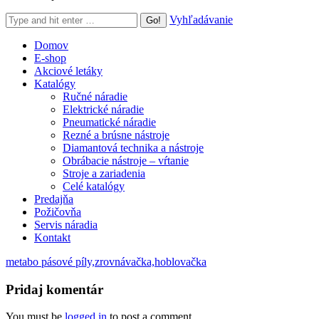
Search:
Vyhľadávanie
Domov
E-shop
Akciové letáky
Katalógy
Ručné náradie
Elektrické náradie
Pneumatické náradie
Rezné a brúsne nástroje
Diamantová technika a nástroje
Obrábacie nástroje – vŕtanie
Stroje a zariadenia
Celé katalógy
Predajňa
Požičovňa
Servis náradia
Kontakt
metabo pásové píly,zrovnávačka,hoblovačka
Pridaj komentár
You must be
logged in
to post a comment.