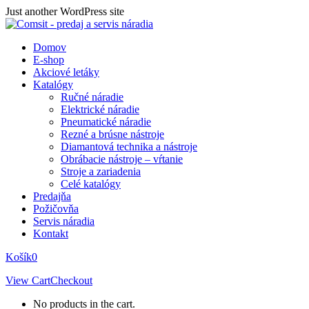
Skip
Just another WordPress site
to
content
Domov
E-shop
Akciové letáky
Katalógy
Ručné náradie
Elektrické náradie
Pneumatické náradie
Rezné a brúsne nástroje
Diamantová technika a nástroje
Obrábacie nástroje – vŕtanie
Stroje a zariadenia
Celé katalógy
Predajňa
Požičovňa
Servis náradia
Kontakt
Košík
0
View Cart
Checkout
No products in the cart.