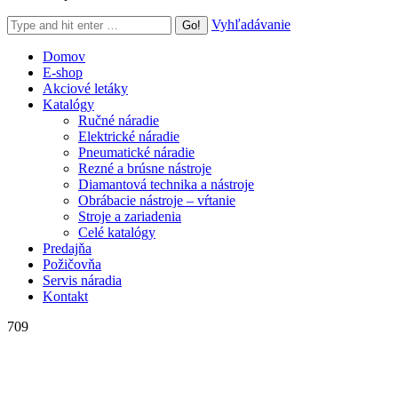
Search:
Vyhľadávanie
Domov
E-shop
Akciové letáky
Katalógy
Ručné náradie
Elektrické náradie
Pneumatické náradie
Rezné a brúsne nástroje
Diamantová technika a nástroje
Obrábacie nástroje – vŕtanie
Stroje a zariadenia
Celé katalógy
Predajňa
Požičovňa
Servis náradia
Kontakt
709