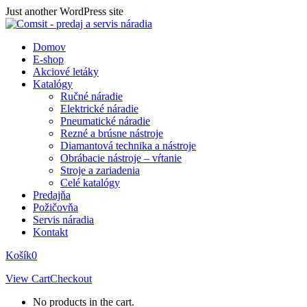
Skip
Just another WordPress site
to
content
Domov
E-shop
Akciové letáky
Katalógy
Ručné náradie
Elektrické náradie
Pneumatické náradie
Rezné a brúsne nástroje
Diamantová technika a nástroje
Obrábacie nástroje – vŕtanie
Stroje a zariadenia
Celé katalógy
Predajňa
Požičovňa
Servis náradia
Kontakt
Košík
0
View Cart
Checkout
No products in the cart.