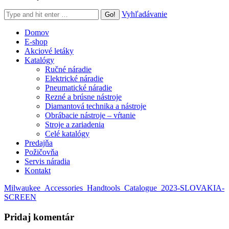
Search:
Vyhľadávanie
Domov
E-shop
Akciové letáky
Katalógy
Ručné náradie
Elektrické náradie
Pneumatické náradie
Rezné a brúsne nástroje
Diamantová technika a nástroje
Obrábacie nástroje – vŕtanie
Stroje a zariadenia
Celé katalógy
Predajňa
Požičovňa
Servis náradia
Kontakt
Milwaukee_Accessories_Handtools_Catalogue_2023-SLOVAKIA-
SCREEN
Pridaj komentár