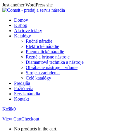
Skip
Just another WordPress site
to
content
Domov
E-shop
Akciové letáky
Katalógy
Ručné náradie
Elektrické náradie
Pneumatické náradie
Rezné a brúsne nástroje
Diamantová technika a nástroje
Obrábacie nástroje – vŕtanie
Stroje a zariadenia
Celé katalógy
Predajňa
Požičovňa
Servis náradia
Kontakt
Košík
0
View Cart
Checkout
No products in the cart.