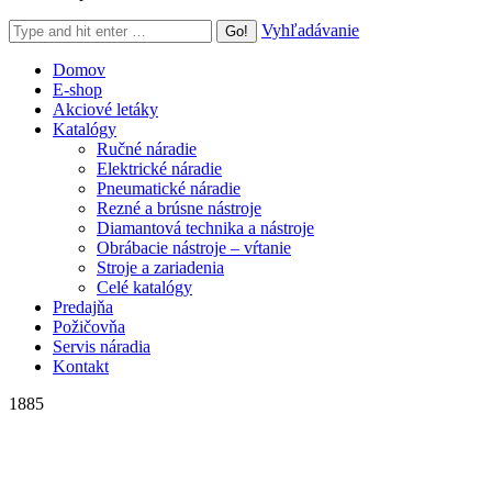
Search:
Vyhľadávanie
Domov
E-shop
Akciové letáky
Katalógy
Ručné náradie
Elektrické náradie
Pneumatické náradie
Rezné a brúsne nástroje
Diamantová technika a nástroje
Obrábacie nástroje – vŕtanie
Stroje a zariadenia
Celé katalógy
Predajňa
Požičovňa
Servis náradia
Kontakt
1885