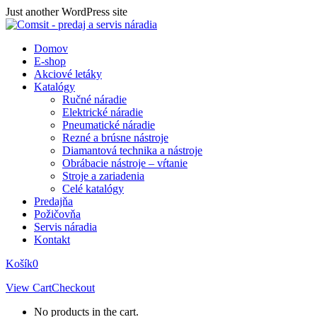
Skip
Just another WordPress site
to
content
Domov
E-shop
Akciové letáky
Katalógy
Ručné náradie
Elektrické náradie
Pneumatické náradie
Rezné a brúsne nástroje
Diamantová technika a nástroje
Obrábacie nástroje – vŕtanie
Stroje a zariadenia
Celé katalógy
Predajňa
Požičovňa
Servis náradia
Kontakt
Košík
0
View Cart
Checkout
No products in the cart.