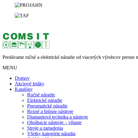
Predávame ručné a elektrické náradie od viacerých výrobcov presne n
MENU
Domov
Akciové letáky
Katalógy
Ručné náradie
Elektrické náradie
Pneumatické náradie
Rezné a brúsne nástroje
Diamantová technika a nástroje
Obrábacie nástroje – vŕtanie
Stroje a zariadenia
Všetky kategórie náradia