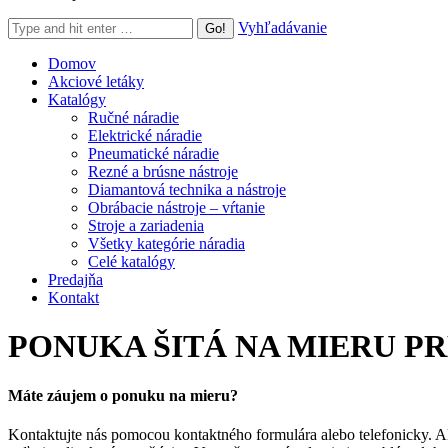
Search:
Vyhľadávanie
Domov
Akciové letáky
Katalógy
Ručné náradie
Elektrické náradie
Pneumatické náradie
Rezné a brúsne nástroje
Diamantová technika a nástroje
Obrábacie nástroje – vŕtanie
Stroje a zariadenia
Všetky kategórie náradia
Celé katalógy
Predajňa
Kontakt
PONUKA ŠITÁ NA MIERU
PR
Máte záujem
o ponuku na mieru?
Kontaktujte nás pomocou kontaktného formulára alebo telefonicky. Ak v