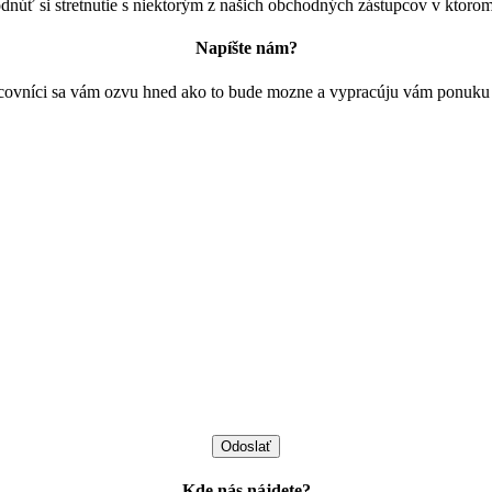
odnúť si stretnutie s niektorým z našich obchodných zástupcov v ktor
Napíšte nám?
covníci sa vám ozvu hned ako to bude mozne a vypracúju vám ponuku
Kde nás nájdete?