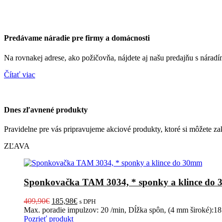
Predávame náradie
pre firmy a domácnosti
Na rovnakej adrese, ako požičovňa, nájdete aj našu predajňu s náradí
Čítať viac
Dnes
zľavnené produkty
Pravidelne pre vás pripravujeme akciové produkty, ktoré si môžete za
ZĽAVA
Sponkovačka TAM 3034, * sponky a klince do
Pôvodná
Aktuálna
409,90
€
185,98
€
s DPH
cena
cena
Max. poradie impulzov:
20 /min,
Dĺžka spôn, (4 mm široké):1
bola:
je:
Pozrieť produkt