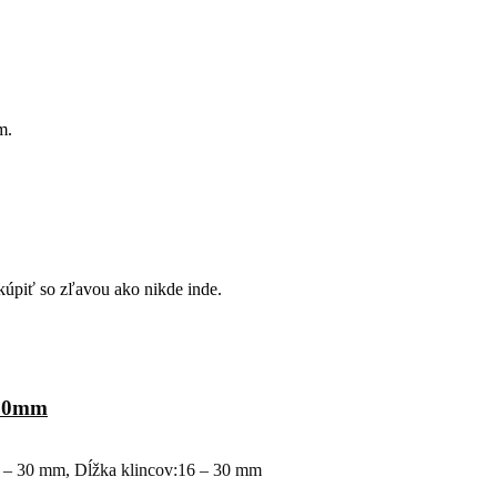
m.
kúpiť so zľavou ako nikde inde.
 30mm
8 – 30 mm, Dĺžka klincov:16 – 30 mm