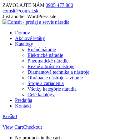
ZAVOLAJTE NÁM
0905 477 880
comsit@comsit.sk
Skip
Just another WordPress site
to
content
Domov
Akciové letáky
Katalógy
Ručné náradie
Elektrické náradie
Pneumatické náradie
Rezné a brúsne nástroje
Diamantová technika a nástroje
Obrábacie nástroje – vŕtanie
Stroje a zariadenia
Všetky kategórie náradia
Celé katalógy
Predajňa
Kontakt
Košík
0
View Cart
Checkout
No products in the cart.