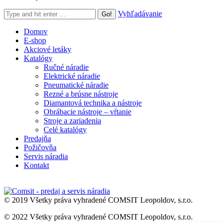
Search:
Vyhľadávanie
Domov
E-shop
Akciové letáky
Katalógy
Ručné náradie
Elektrické náradie
Pneumatické náradie
Rezné a brúsne nástroje
Diamantová technika a nástroje
Obrábacie nástroje – vŕtanie
Stroje a zariadenia
Celé katalógy
Predajňa
Požičovňa
Servis náradia
Kontakt
© 2019 Všetky práva vyhradené COMSIT Leopoldov, s.r.o.
© 2022 Všetky práva vyhradené COMSIT Leopoldov, s.r.o.