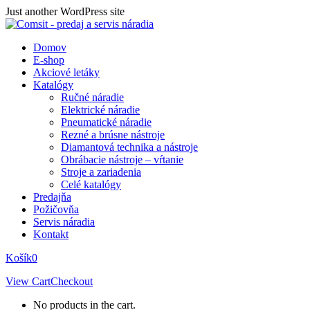
Skip
Just another WordPress site
to
content
Domov
E-shop
Akciové letáky
Katalógy
Ručné náradie
Elektrické náradie
Pneumatické náradie
Rezné a brúsne nástroje
Diamantová technika a nástroje
Obrábacie nástroje – vŕtanie
Stroje a zariadenia
Celé katalógy
Predajňa
Požičovňa
Servis náradia
Kontakt
Košík
0
View Cart
Checkout
No products in the cart.