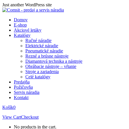
Skip
Just another WordPress site
to
content
Domov
E-shop
Akciové letáky
Katalógy
Ručné náradie
Elektrické náradie
Pneumatické náradie
Rezné a brúsne nástroje
Diamantová technika a nástroje
Obrábacie nástroje – vŕtanie
Stroje a zariadenia
Celé katalógy
Predajňa
Požičovňa
Servis náradia
Kontakt
Košík
0
View Cart
Checkout
No products in the cart.