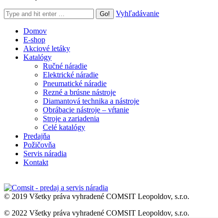
Search:
Vyhľadávanie
Domov
E-shop
Akciové letáky
Katalógy
Ručné náradie
Elektrické náradie
Pneumatické náradie
Rezné a brúsne nástroje
Diamantová technika a nástroje
Obrábacie nástroje – vŕtanie
Stroje a zariadenia
Celé katalógy
Predajňa
Požičovňa
Servis náradia
Kontakt
© 2019 Všetky práva vyhradené COMSIT Leopoldov, s.r.o.
© 2022 Všetky práva vyhradené COMSIT Leopoldov, s.r.o.