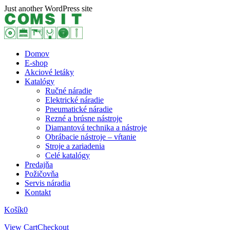
Skip
Just another WordPress site
to
content
Domov
E-shop
Akciové letáky
Katalógy
Ručné náradie
Elektrické náradie
Pneumatické náradie
Rezné a brúsne nástroje
Diamantová technika a nástroje
Obrábacie nástroje – vŕtanie
Stroje a zariadenia
Celé katalógy
Predajňa
Požičovňa
Servis náradia
Kontakt
Košík
0
View Cart
Checkout