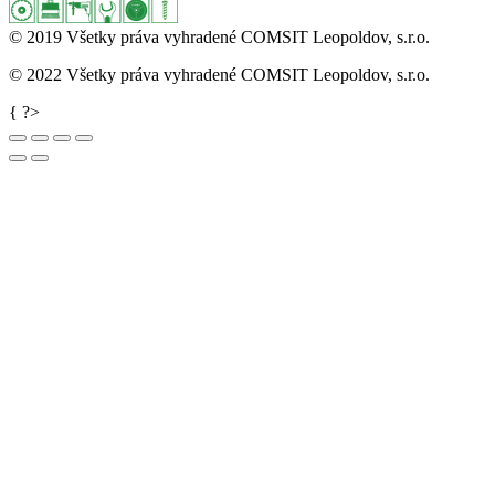
© 2019 Všetky práva vyhradené COMSIT Leopoldov, s.r.o.
© 2022 Všetky práva vyhradené COMSIT Leopoldov, s.r.o.
Go
{ ?>
to
Top