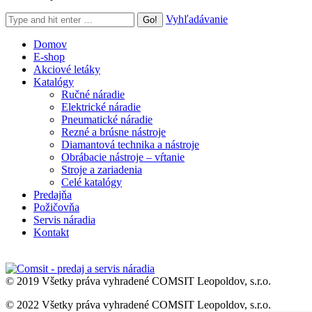
Search:
Vyhľadávanie
Domov
E-shop
Akciové letáky
Katalógy
Ručné náradie
Elektrické náradie
Pneumatické náradie
Rezné a brúsne nástroje
Diamantová technika a nástroje
Obrábacie nástroje – vŕtanie
Stroje a zariadenia
Celé katalógy
Predajňa
Požičovňa
Servis náradia
Kontakt
© 2019 Všetky práva vyhradené COMSIT Leopoldov, s.r.o.
© 2022 Všetky práva vyhradené COMSIT Leopoldov, s.r.o.