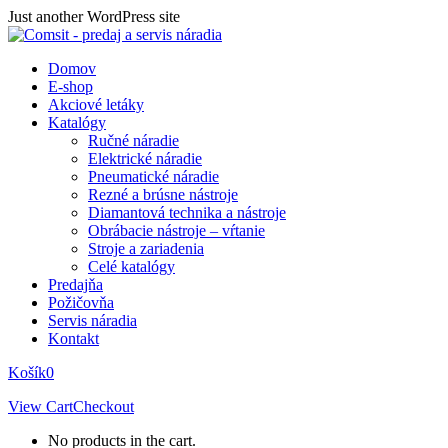
Skip
Just another WordPress site
to
content
Domov
E-shop
Akciové letáky
Katalógy
Ručné náradie
Elektrické náradie
Pneumatické náradie
Rezné a brúsne nástroje
Diamantová technika a nástroje
Obrábacie nástroje – vŕtanie
Stroje a zariadenia
Celé katalógy
Predajňa
Požičovňa
Servis náradia
Kontakt
Košík
0
View Cart
Checkout
No products in the cart.