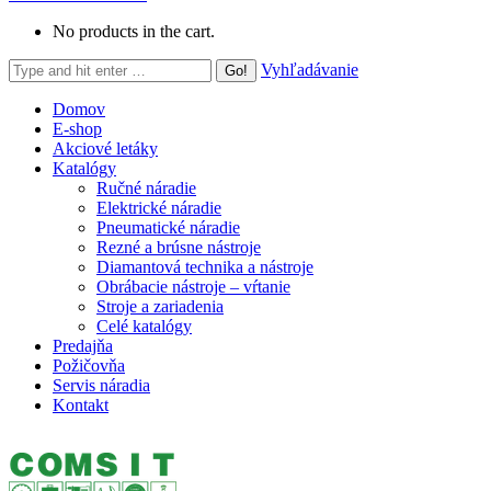
No products in the cart.
Search:
Vyhľadávanie
Domov
E-shop
Akciové letáky
Katalógy
Ručné náradie
Elektrické náradie
Pneumatické náradie
Rezné a brúsne nástroje
Diamantová technika a nástroje
Obrábacie nástroje – vŕtanie
Stroje a zariadenia
Celé katalógy
Predajňa
Požičovňa
Servis náradia
Kontakt