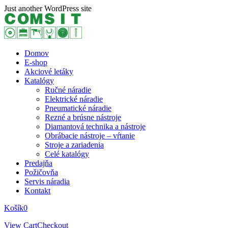
Skip
Just another WordPress site
to
content
Domov
E-shop
Akciové letáky
Katalógy
Ručné náradie
Elektrické náradie
Pneumatické náradie
Rezné a brúsne nástroje
Diamantová technika a nástroje
Obrábacie nástroje – vŕtanie
Stroje a zariadenia
Celé katalógy
Predajňa
Požičovňa
Servis náradia
Kontakt
Košík
0
View Cart
Checkout