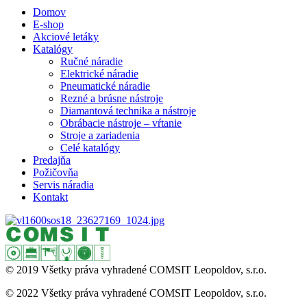
Domov
E-shop
Akciové letáky
Katalógy
Ručné náradie
Elektrické náradie
Pneumatické náradie
Rezné a brúsne nástroje
Diamantová technika a nástroje
Obrábacie nástroje – vŕtanie
Stroje a zariadenia
Celé katalógy
Predajňa
Požičovňa
Servis náradia
Kontakt
© 2019 Všetky práva vyhradené COMSIT Leopoldov, s.r.o.
© 2022 Všetky práva vyhradené COMSIT Leopoldov, s.r.o.