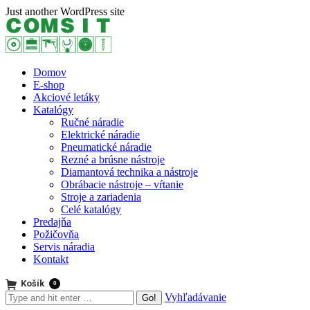
Skip
Just another WordPress site
to
content
Domov
E-shop
Akciové letáky
Katalógy
Ručné náradie
Elektrické náradie
Pneumatické náradie
Rezné a brúsne nástroje
Diamantová technika a nástroje
Obrábacie nástroje – vŕtanie
Stroje a zariadenia
Celé katalógy
Predajňa
Požičovňa
Servis náradia
Kontakt
Košík
0
Search:
Vyhľadávanie