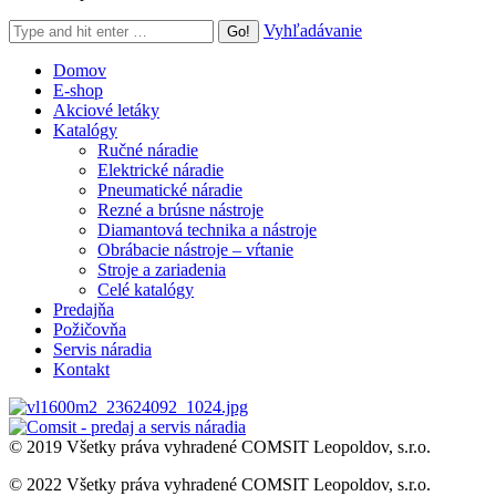
Search:
Vyhľadávanie
Domov
E-shop
Akciové letáky
Katalógy
Ručné náradie
Elektrické náradie
Pneumatické náradie
Rezné a brúsne nástroje
Diamantová technika a nástroje
Obrábacie nástroje – vŕtanie
Stroje a zariadenia
Celé katalógy
Predajňa
Požičovňa
Servis náradia
Kontakt
© 2019 Všetky práva vyhradené COMSIT Leopoldov, s.r.o.
© 2022 Všetky práva vyhradené COMSIT Leopoldov, s.r.o.