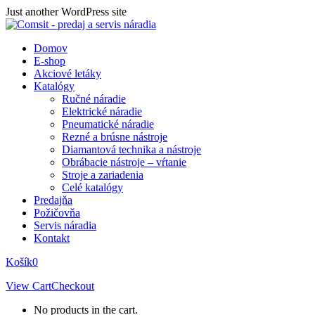
Skip
Just another WordPress site
to
content
Domov
E-shop
Akciové letáky
Katalógy
Ručné náradie
Elektrické náradie
Pneumatické náradie
Rezné a brúsne nástroje
Diamantová technika a nástroje
Obrábacie nástroje – vŕtanie
Stroje a zariadenia
Celé katalógy
Predajňa
Požičovňa
Servis náradia
Kontakt
Košík
0
View Cart
Checkout
No products in the cart.