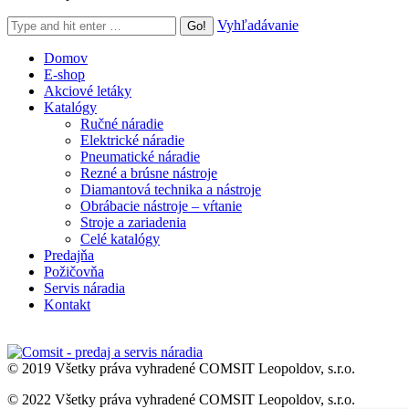
Search:
Vyhľadávanie
Domov
E-shop
Akciové letáky
Katalógy
Ručné náradie
Elektrické náradie
Pneumatické náradie
Rezné a brúsne nástroje
Diamantová technika a nástroje
Obrábacie nástroje – vŕtanie
Stroje a zariadenia
Celé katalógy
Predajňa
Požičovňa
Servis náradia
Kontakt
© 2019 Všetky práva vyhradené COMSIT Leopoldov, s.r.o.
© 2022 Všetky práva vyhradené COMSIT Leopoldov, s.r.o.