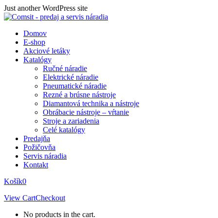
Skip
Just another WordPress site
to
content
Domov
E-shop
Akciové letáky
Katalógy
Ručné náradie
Elektrické náradie
Pneumatické náradie
Rezné a brúsne nástroje
Diamantová technika a nástroje
Obrábacie nástroje – vŕtanie
Stroje a zariadenia
Celé katalógy
Predajňa
Požičovňa
Servis náradia
Kontakt
Košík
0
View Cart
Checkout
No products in the cart.