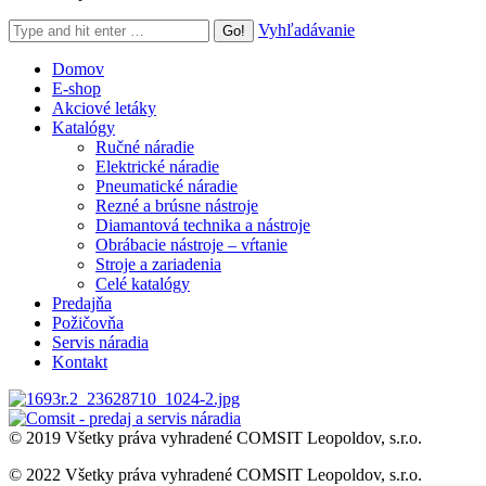
Search:
Vyhľadávanie
Domov
E-shop
Akciové letáky
Katalógy
Ručné náradie
Elektrické náradie
Pneumatické náradie
Rezné a brúsne nástroje
Diamantová technika a nástroje
Obrábacie nástroje – vŕtanie
Stroje a zariadenia
Celé katalógy
Predajňa
Požičovňa
Servis náradia
Kontakt
© 2019 Všetky práva vyhradené COMSIT Leopoldov, s.r.o.
© 2022 Všetky práva vyhradené COMSIT Leopoldov, s.r.o.