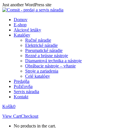
Skip
Just another WordPress site
to
content
Domov
E-shop
Akciové letáky
Katalógy
Ručné náradie
Elektrické náradie
Pneumatické náradie
Rezné a brúsne nástroje
Diamantová technika a nástroje
Obrábacie nástroje – vŕtanie
Stroje a zariadenia
Celé katalógy
Predajňa
Požičovňa
Servis náradia
Kontakt
Košík
0
View Cart
Checkout
No products in the cart.