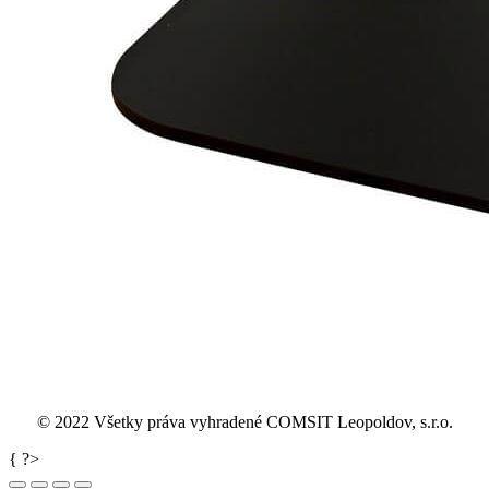
© 2022 Všetky práva vyhradené COMSIT Leopoldov, s.r.o.
Go
{ ?>
to