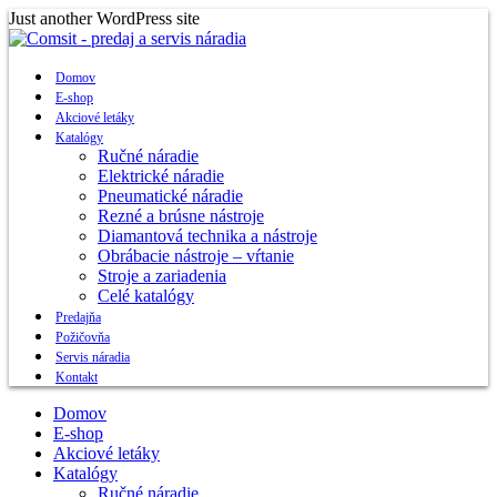
Skip
Just another WordPress site
to
content
Domov
E-shop
Akciové letáky
Katalógy
Ručné náradie
Elektrické náradie
Pneumatické náradie
Rezné a brúsne nástroje
Diamantová technika a nástroje
Obrábacie nástroje – vŕtanie
Stroje a zariadenia
Celé katalógy
Predajňa
Požičovňa
Servis náradia
Kontakt
Domov
E-shop
Akciové letáky
Katalógy
Ručné náradie