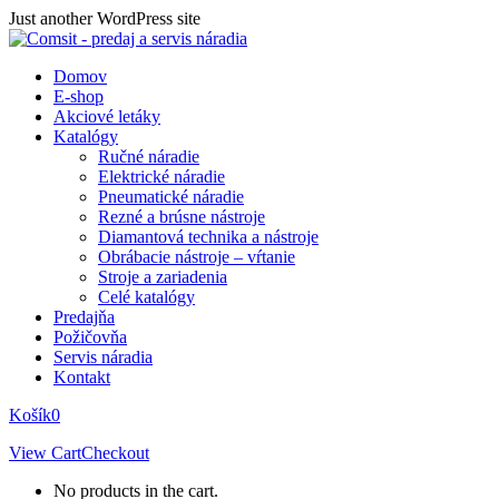
Skip
Just another WordPress site
to
content
Domov
E-shop
Akciové letáky
Katalógy
Ručné náradie
Elektrické náradie
Pneumatické náradie
Rezné a brúsne nástroje
Diamantová technika a nástroje
Obrábacie nástroje – vŕtanie
Stroje a zariadenia
Celé katalógy
Predajňa
Požičovňa
Servis náradia
Kontakt
Košík
0
View Cart
Checkout
No products in the cart.