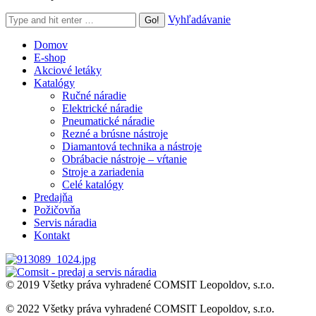
Search:
Vyhľadávanie
Domov
E-shop
Akciové letáky
Katalógy
Ručné náradie
Elektrické náradie
Pneumatické náradie
Rezné a brúsne nástroje
Diamantová technika a nástroje
Obrábacie nástroje – vŕtanie
Stroje a zariadenia
Celé katalógy
Predajňa
Požičovňa
Servis náradia
Kontakt
© 2019 Všetky práva vyhradené COMSIT Leopoldov, s.r.o.
© 2022 Všetky práva vyhradené COMSIT Leopoldov, s.r.o.