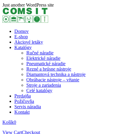
Skip
Just another WordPress site
to
content
Domov
E-shop
Akciové letáky
Katalógy
Ručné náradie
Elektrické náradie
Pneumatické náradie
Rezné a brúsne nástroje
Diamantová technika a nástroje
Obrábacie nástroje – vŕtanie
Stroje a zariadenia
Celé katalógy
Predajňa
Požičovňa
Servis náradia
Kontakt
Košík
0
View Cart
Checkout