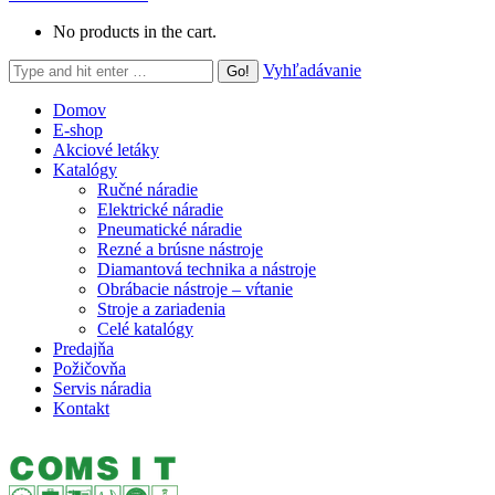
No products in the cart.
Search:
Vyhľadávanie
Domov
E-shop
Akciové letáky
Katalógy
Ručné náradie
Elektrické náradie
Pneumatické náradie
Rezné a brúsne nástroje
Diamantová technika a nástroje
Obrábacie nástroje – vŕtanie
Stroje a zariadenia
Celé katalógy
Predajňa
Požičovňa
Servis náradia
Kontakt