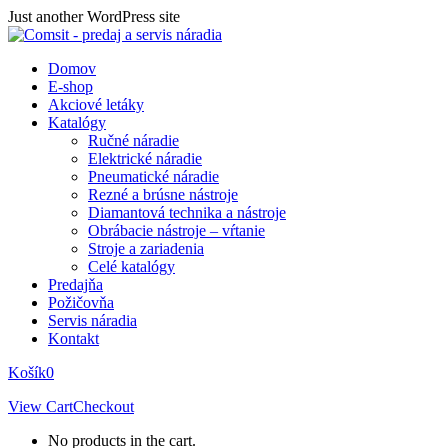
Skip
Just another WordPress site
to
content
Domov
E-shop
Akciové letáky
Katalógy
Ručné náradie
Elektrické náradie
Pneumatické náradie
Rezné a brúsne nástroje
Diamantová technika a nástroje
Obrábacie nástroje – vŕtanie
Stroje a zariadenia
Celé katalógy
Predajňa
Požičovňa
Servis náradia
Kontakt
Košík
0
View Cart
Checkout
No products in the cart.