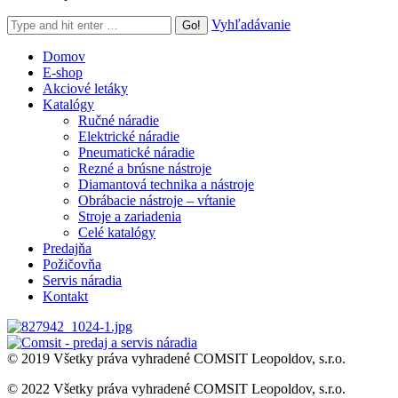
Search:
Vyhľadávanie
Domov
E-shop
Akciové letáky
Katalógy
Ručné náradie
Elektrické náradie
Pneumatické náradie
Rezné a brúsne nástroje
Diamantová technika a nástroje
Obrábacie nástroje – vŕtanie
Stroje a zariadenia
Celé katalógy
Predajňa
Požičovňa
Servis náradia
Kontakt
© 2019 Všetky práva vyhradené COMSIT Leopoldov, s.r.o.
© 2022 Všetky práva vyhradené COMSIT Leopoldov, s.r.o.