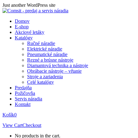
Skip
Just another WordPress site
to
content
Domov
E-shop
Akciové letáky
Katalógy
Ručné náradie
Elektrické náradie
Pneumatické náradie
Rezné a brúsne nástroje
Diamantová technika a nástroje
Obrábacie nástroje – vŕtanie
Stroje a zariadenia
Celé katalógy
Predajňa
Požičovňa
Servis náradia
Kontakt
Košík
0
View Cart
Checkout
No products in the cart.