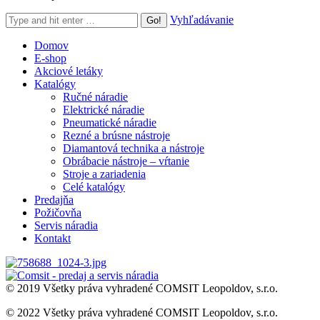
Search:
Vyhľadávanie
Domov
E-shop
Akciové letáky
Katalógy
Ručné náradie
Elektrické náradie
Pneumatické náradie
Rezné a brúsne nástroje
Diamantová technika a nástroje
Obrábacie nástroje – vŕtanie
Stroje a zariadenia
Celé katalógy
Predajňa
Požičovňa
Servis náradia
Kontakt
© 2019 Všetky práva vyhradené COMSIT Leopoldov, s.r.o.
© 2022 Všetky práva vyhradené COMSIT Leopoldov, s.r.o.