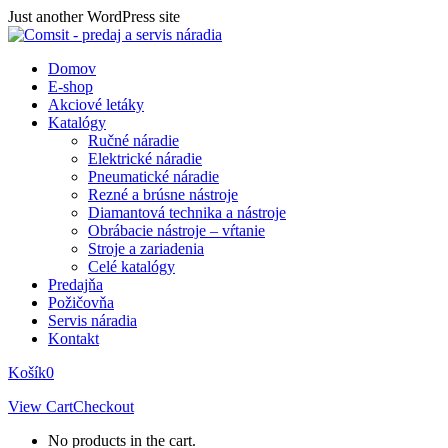
Skip
Just another WordPress site
to
content
Domov
E-shop
Akciové letáky
Katalógy
Ručné náradie
Elektrické náradie
Pneumatické náradie
Rezné a brúsne nástroje
Diamantová technika a nástroje
Obrábacie nástroje – vŕtanie
Stroje a zariadenia
Celé katalógy
Predajňa
Požičovňa
Servis náradia
Kontakt
Košík
0
View Cart
Checkout
No products in the cart.