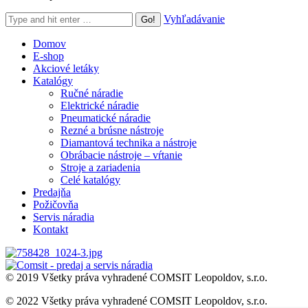
Search:
Vyhľadávanie
Domov
E-shop
Akciové letáky
Katalógy
Ručné náradie
Elektrické náradie
Pneumatické náradie
Rezné a brúsne nástroje
Diamantová technika a nástroje
Obrábacie nástroje – vŕtanie
Stroje a zariadenia
Celé katalógy
Predajňa
Požičovňa
Servis náradia
Kontakt
© 2019 Všetky práva vyhradené COMSIT Leopoldov, s.r.o.
© 2022 Všetky práva vyhradené COMSIT Leopoldov, s.r.o.