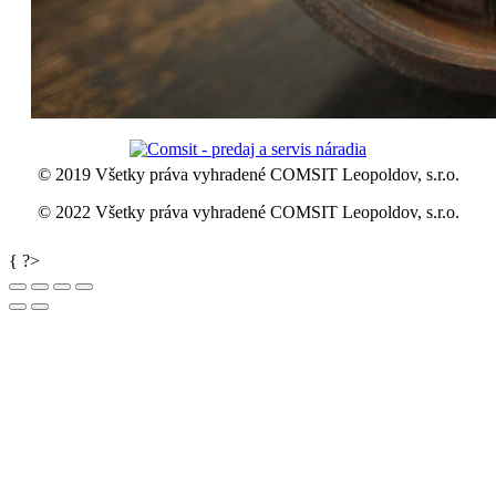
© 2019 Všetky práva vyhradené COMSIT Leopoldov, s.r.o.
© 2022 Všetky práva vyhradené COMSIT Leopoldov, s.r.o.
Go
{ ?>
to
Top