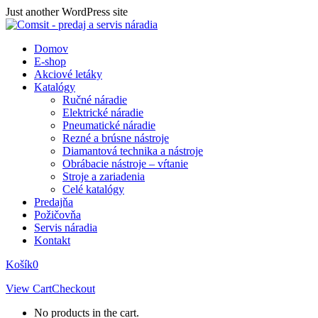
Skip
Just another WordPress site
to
content
Domov
E-shop
Akciové letáky
Katalógy
Ručné náradie
Elektrické náradie
Pneumatické náradie
Rezné a brúsne nástroje
Diamantová technika a nástroje
Obrábacie nástroje – vŕtanie
Stroje a zariadenia
Celé katalógy
Predajňa
Požičovňa
Servis náradia
Kontakt
Košík
0
View Cart
Checkout
No products in the cart.