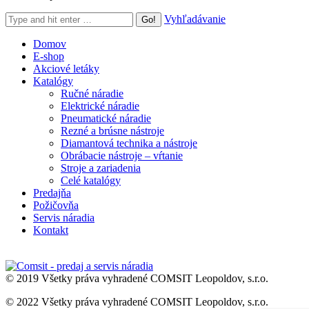
Search:
Vyhľadávanie
Domov
E-shop
Akciové letáky
Katalógy
Ručné náradie
Elektrické náradie
Pneumatické náradie
Rezné a brúsne nástroje
Diamantová technika a nástroje
Obrábacie nástroje – vŕtanie
Stroje a zariadenia
Celé katalógy
Predajňa
Požičovňa
Servis náradia
Kontakt
© 2019 Všetky práva vyhradené COMSIT Leopoldov, s.r.o.
© 2022 Všetky práva vyhradené COMSIT Leopoldov, s.r.o.