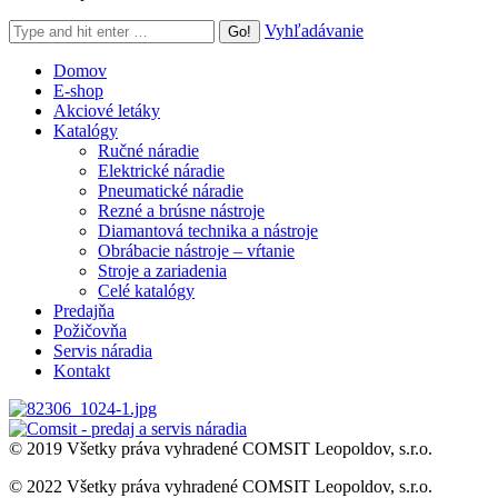
Search:
Vyhľadávanie
Domov
E-shop
Akciové letáky
Katalógy
Ručné náradie
Elektrické náradie
Pneumatické náradie
Rezné a brúsne nástroje
Diamantová technika a nástroje
Obrábacie nástroje – vŕtanie
Stroje a zariadenia
Celé katalógy
Predajňa
Požičovňa
Servis náradia
Kontakt
© 2019 Všetky práva vyhradené COMSIT Leopoldov, s.r.o.
© 2022 Všetky práva vyhradené COMSIT Leopoldov, s.r.o.