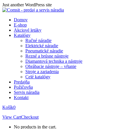
Skip
Just another WordPress site
to
content
Domov
E-shop
Akciové letáky
Katalógy
Ručné náradie
Elektrické náradie
Pneumatické náradie
Rezné a brúsne nástroje
Diamantová technika a nástroje
Obrábacie nástroje – vŕtanie
Stroje a zariadenia
Celé katalógy
Predajňa
Požičovňa
Servis náradia
Kontakt
Košík
0
View Cart
Checkout
No products in the cart.