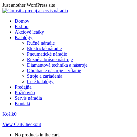
Skip
Just another WordPress site
to
content
Domov
E-shop
Akciové letáky
Katalógy
Ručné náradie
Elektrické náradie
Pneumatické náradie
Rezné a brúsne nástroje
Diamantová technika a nástroje
Obrábacie nástroje – vŕtanie
Stroje a zariadenia
Celé katalógy
Predajňa
Požičovňa
Servis náradia
Kontakt
Košík
0
View Cart
Checkout
No products in the cart.