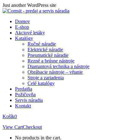
Skip
Just another WordPress site
to
content
Domov
E-shop
Akciové letáky
Katalógy
Ručné náradie
Elektrické náradie
Pneumatické náradie
Rezné a brúsne nástroje
Diamantová technika a nástroje
Obrábacie nástroje – vŕtanie
Stroje a zariadenia
Celé katalógy
Predajňa
Požičovňa
Servis náradia
Kontakt
Košík
0
View Cart
Checkout
No products in the cart.