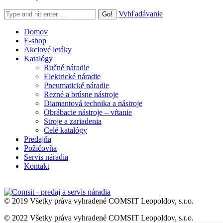
Search:
Vyhľadávanie
Domov
E-shop
Akciové letáky
Katalógy
Ručné náradie
Elektrické náradie
Pneumatické náradie
Rezné a brúsne nástroje
Diamantová technika a nástroje
Obrábacie nástroje – vŕtanie
Stroje a zariadenia
Celé katalógy
Predajňa
Požičovňa
Servis náradia
Kontakt
© 2019 Všetky práva vyhradené COMSIT Leopoldov, s.r.o.
© 2022 Všetky práva vyhradené COMSIT Leopoldov, s.r.o.