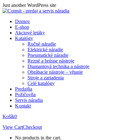
Skip
Just another WordPress site
to
content
Domov
E-shop
Akciové letáky
Katalógy
Ručné náradie
Elektrické náradie
Pneumatické náradie
Rezné a brúsne nástroje
Diamantová technika a nástroje
Obrábacie nástroje – vŕtanie
Stroje a zariadenia
Celé katalógy
Predajňa
Požičovňa
Servis náradia
Kontakt
Košík
0
View Cart
Checkout
No products in the cart.