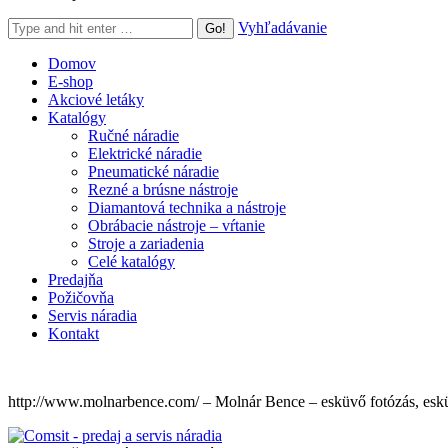
Search:
Vyhľadávanie
Domov
E-shop
Akciové letáky
Katalógy
Ručné náradie
Elektrické náradie
Pneumatické náradie
Rezné a brúsne nástroje
Diamantová technika a nástroje
Obrábacie nástroje – vŕtanie
Stroje a zariadenia
Celé katalógy
Predajňa
Požičovňa
Servis náradia
Kontakt
http://www.molnarbence.com/ – Molnár Bence – esküvő fotózás, eskü