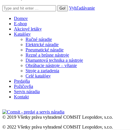
Search:
Vyhľadávanie
Domov
E-shop
Akciové letáky
Katalógy
Ručné náradie
Elektrické náradie
Pneumatické náradie
Rezné a brúsne nástroje
Diamantová technika a nástroje
Obrábacie nástroje – vŕtanie
Stroje a zariadenia
Celé katalógy
Predajňa
Požičovňa
Servis náradia
Kontakt
© 2019 Všetky práva vyhradené COMSIT Leopoldov, s.r.o.
© 2022 Všetky práva vyhradené COMSIT Leopoldov, s.r.o.