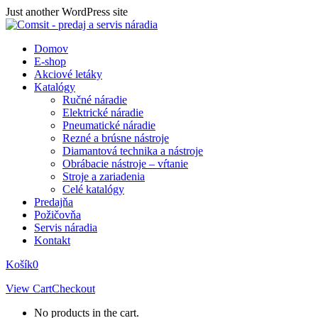
Skip
Just another WordPress site
to
content
Domov
E-shop
Akciové letáky
Katalógy
Ručné náradie
Elektrické náradie
Pneumatické náradie
Rezné a brúsne nástroje
Diamantová technika a nástroje
Obrábacie nástroje – vŕtanie
Stroje a zariadenia
Celé katalógy
Predajňa
Požičovňa
Servis náradia
Kontakt
Košík
0
View Cart
Checkout
No products in the cart.