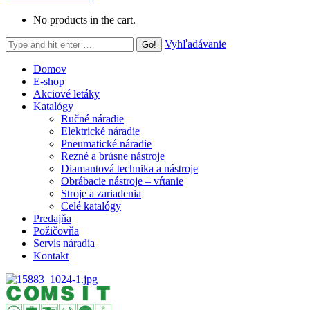
No products in the cart.
Search:
Vyhľadávanie
Domov
E-shop
Akciové letáky
Katalógy
Ručné náradie
Elektrické náradie
Pneumatické náradie
Rezné a brúsne nástroje
Diamantová technika a nástroje
Obrábacie nástroje – vŕtanie
Stroje a zariadenia
Celé katalógy
Predajňa
Požičovňa
Servis náradia
Kontakt