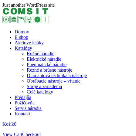
Skip
Just another WordPress site
to
content
Domov
E-shop
Akciové letáky
Katalógy
Ručné náradie
Elektrické náradie
Pneumatické náradie
Rezné a brúsne nástroje
Diamantová technika a nástroje
Obrábacie nástroje – vŕtanie
Stroje a zariadenia
Celé katalógy
Predajňa
Požičovňa
Servis náradia
Kontakt
Košík
0
View Cart
Checkout