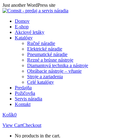
Skip
Just another WordPress site
to
content
Domov
E-shop
Akciové letáky
Katalógy
Ručné náradie
Elektrické náradie
Pneumatické náradie
Rezné a brúsne nástroje
Diamantová technika a nástroje
Obrábacie nástroje – vŕtanie
Stroje a zariadenia
Celé katalógy
Predajňa
Požičovňa
Servis náradia
Kontakt
Košík
0
View Cart
Checkout
No products in the cart.