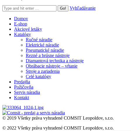
Search:
Vyhľadávanie
Domov
E-shop
Akciové letáky
Katalógy
Ručné náradie
Elektrické náradie
Pneumatické náradie
Rezné a brúsne nástroje
Diamantová technika a nástroje
Obrábacie nástroje – vŕtanie
Stroje a zariadenia
Celé katalógy
Predajňa
Požičovňa
Servis náradia
Kontakt
© 2019 Všetky práva vyhradené COMSIT Leopoldov, s.r.o.
© 2022 Všetky práva vyhradené COMSIT Leopoldov, s.r.o.