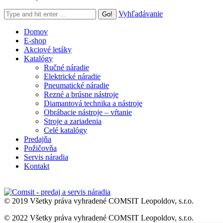
Search:
Vyhľadávanie
Domov
E-shop
Akciové letáky
Katalógy
Ručné náradie
Elektrické náradie
Pneumatické náradie
Rezné a brúsne nástroje
Diamantová technika a nástroje
Obrábacie nástroje – vŕtanie
Stroje a zariadenia
Celé katalógy
Predajňa
Požičovňa
Servis náradia
Kontakt
© 2019 Všetky práva vyhradené COMSIT Leopoldov, s.r.o.
© 2022 Všetky práva vyhradené COMSIT Leopoldov, s.r.o.