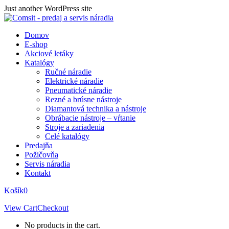
Skip
Just another WordPress site
to
content
Domov
E-shop
Akciové letáky
Katalógy
Ručné náradie
Elektrické náradie
Pneumatické náradie
Rezné a brúsne nástroje
Diamantová technika a nástroje
Obrábacie nástroje – vŕtanie
Stroje a zariadenia
Celé katalógy
Predajňa
Požičovňa
Servis náradia
Kontakt
Košík
0
View Cart
Checkout
No products in the cart.