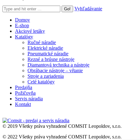
Search:
Vyhľadávanie
Domov
E-shop
Akciové letáky
Katalógy
Ručné náradie
Elektrické náradie
Pneumatické náradie
Rezné a brúsne nástroje
Diamantová technika a nástroje
Obrábacie nástroje – vŕtanie
Stroje a zariadenia
Celé katalógy
Predajňa
Požičovňa
Servis náradia
Kontakt
© 2019 Všetky práva vyhradené COMSIT Leopoldov, s.r.o.
© 2022 Všetky práva vyhradené COMSIT Leopoldov, s.r.o.