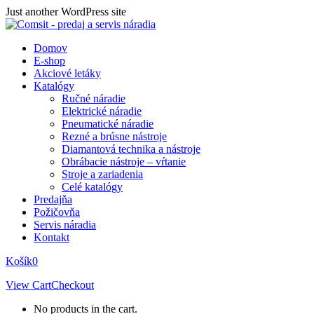
Skip
Just another WordPress site
to
content
Domov
E-shop
Akciové letáky
Katalógy
Ručné náradie
Elektrické náradie
Pneumatické náradie
Rezné a brúsne nástroje
Diamantová technika a nástroje
Obrábacie nástroje – vŕtanie
Stroje a zariadenia
Celé katalógy
Predajňa
Požičovňa
Servis náradia
Kontakt
Košík
0
View Cart
Checkout
No products in the cart.