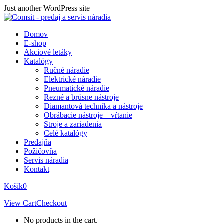
Skip
Just another WordPress site
to
content
Domov
E-shop
Akciové letáky
Katalógy
Ručné náradie
Elektrické náradie
Pneumatické náradie
Rezné a brúsne nástroje
Diamantová technika a nástroje
Obrábacie nástroje – vŕtanie
Stroje a zariadenia
Celé katalógy
Predajňa
Požičovňa
Servis náradia
Kontakt
Košík
0
View Cart
Checkout
No products in the cart.