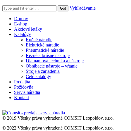
Search:
Vyhľadávanie
Domov
E-shop
Akciové letáky
Katalógy
Ručné náradie
Elektrické náradie
Pneumatické náradie
Rezné a brúsne nástroje
Diamantová technika a nástroje
Obrábacie nástroje – vŕtanie
Stroje a zariadenia
Celé katalógy
Predajňa
Požičovňa
Servis náradia
Kontakt
© 2019 Všetky práva vyhradené COMSIT Leopoldov, s.r.o.
© 2022 Všetky práva vyhradené COMSIT Leopoldov, s.r.o.