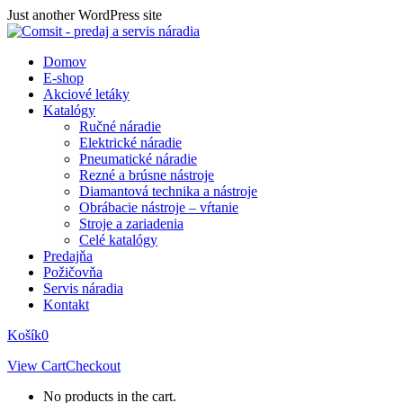
Skip
Just another WordPress site
to
content
Domov
E-shop
Akciové letáky
Katalógy
Ručné náradie
Elektrické náradie
Pneumatické náradie
Rezné a brúsne nástroje
Diamantová technika a nástroje
Obrábacie nástroje – vŕtanie
Stroje a zariadenia
Celé katalógy
Predajňa
Požičovňa
Servis náradia
Kontakt
Košík
0
View Cart
Checkout
No products in the cart.