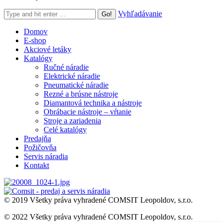
Search:
Vyhľadávanie
Domov
E-shop
Akciové letáky
Katalógy
Ručné náradie
Elektrické náradie
Pneumatické náradie
Rezné a brúsne nástroje
Diamantová technika a nástroje
Obrábacie nástroje – vŕtanie
Stroje a zariadenia
Celé katalógy
Predajňa
Požičovňa
Servis náradia
Kontakt
© 2019 Všetky práva vyhradené COMSIT Leopoldov, s.r.o.
© 2022 Všetky práva vyhradené COMSIT Leopoldov, s.r.o.