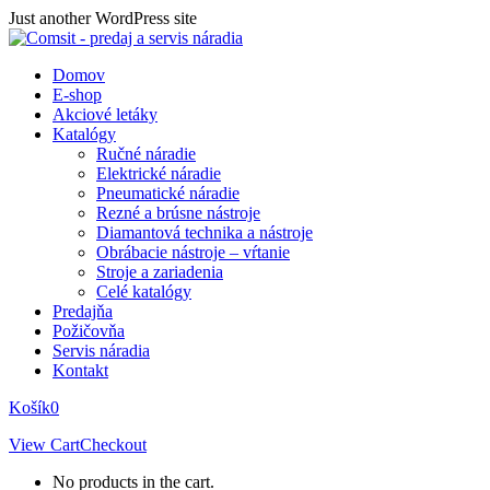
Skip
Just another WordPress site
to
content
Domov
E-shop
Akciové letáky
Katalógy
Ručné náradie
Elektrické náradie
Pneumatické náradie
Rezné a brúsne nástroje
Diamantová technika a nástroje
Obrábacie nástroje – vŕtanie
Stroje a zariadenia
Celé katalógy
Predajňa
Požičovňa
Servis náradia
Kontakt
Košík
0
View Cart
Checkout
No products in the cart.