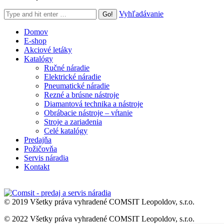
Search:
Vyhľadávanie
Domov
E-shop
Akciové letáky
Katalógy
Ručné náradie
Elektrické náradie
Pneumatické náradie
Rezné a brúsne nástroje
Diamantová technika a nástroje
Obrábacie nástroje – vŕtanie
Stroje a zariadenia
Celé katalógy
Predajňa
Požičovňa
Servis náradia
Kontakt
© 2019 Všetky práva vyhradené COMSIT Leopoldov, s.r.o.
© 2022 Všetky práva vyhradené COMSIT Leopoldov, s.r.o.